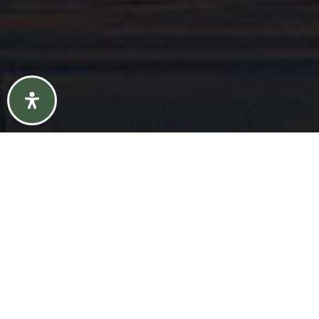
{#} Bedrooms
{#} Bathrooms
{#} Sq Ft
{#} Year Built